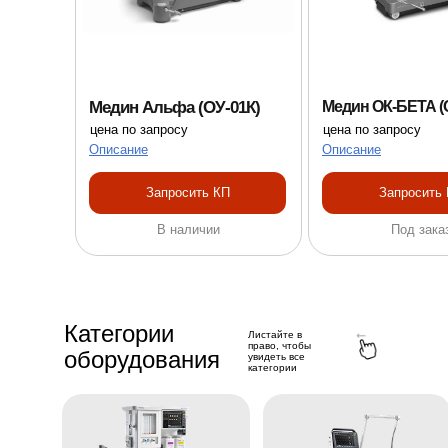
Медин Альфа (ОУ-01К)
Медин ОК-БЕТА (
цена по запросу
цена по запросу
Описание
Описание
Запросить КП
Запросить
В наличии
Под зака
Нажмите на карточку,
чтобы открыть каталог
Категории
Листайте в
право, чтобы
оборудования
увидеть все
категории