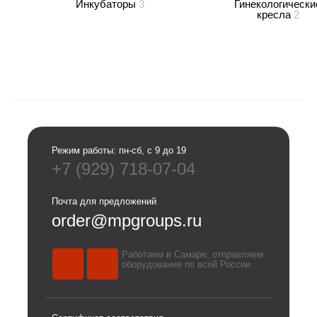
Инкубаторы
3
Гинекологически
кресла
2
Режим работы: пн-сб, с 9 до 19
+7 (929) 718-07-04
Почта для предложений
order@mpgroups.ru
Работаем в Самаре, отправляем
оборудование по всей России