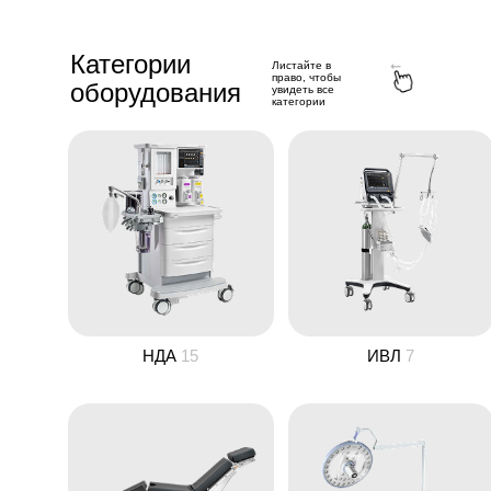
Категории
Листайте в
право, чтобы
оборудования
увидеть все
категории
НДА
15
ИВЛ
7