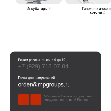
Инкубаторы
3
Гинекологически
кресла
2
Режим работы: пн-сб, с 9 до 19
+7 (929) 718-07-04
Почта для предложений
order@mpgroups.ru
Работаем в Самаре, отправляем
оборудование по всей России