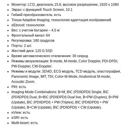
Монитор: LCD, диагональ 15,6, высокое разрешение, 1920 х 1080
Экран: с функцией Touch Screen, 10.1
Гибкий преобразователь: есть
Tissue Adaptive Imaging: технология адаптация изображений
eEboost: технология
Вес: с учетом батареи – 4,5 кг
Фронтальный канал: 64
Регулировка: 180 градусов
Порты: 2 шт.
Жесткий диск: 120 G SSD
Время автоматического отключения: 30 секунд
Режимы визуализации: B-mode, M-mode, Color Doppler, PDI-DPDI,
PW-Doppler, CW-Doppler.
Режимы и модули: 3D\4D, ECG модуль, TCD модуль, эластография,
Panoramic Image, IMT, TDI, Color-M-Mode, Anatomical M-mode,
Acoustic Zoom.
PIH: есть
Imaging Mode Combinations: B+M, B\C (PDI\DPDI) Single, B\C
(PDI\DPDI) Dual, B+B\C (PDI\DPDI) Dual live, B+PW (Duplex), B+PW
(Update), B\C (PDI\DPDI) + PW (Triplex), B\C (PDI\DPDI) + PW
(Update), B+CW (Update), B\C (PDI\DPDI) + CW (Update).
eView: есть
eSRI: есть
Multi-beam: есть