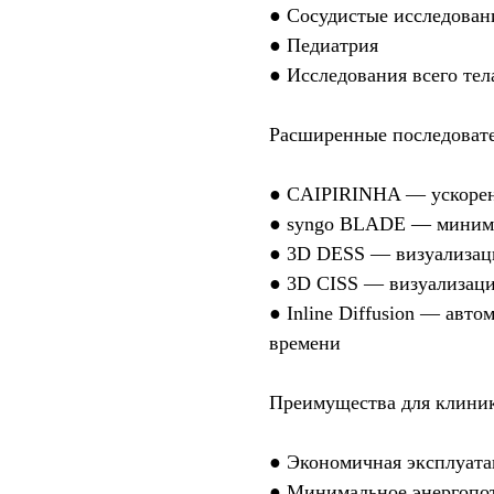
● Сосудистые исследован
● Педиатрия
● Исследования всего тел
Расширенные последовате
● CAIPIRINHA — ускорен
● syngo BLADE — миними
● 3D DESS — визуализац
● 3D CISS — визуализация
● Inline Diffusion — авт
времени
Преимущества для клини
● Экономичная эксплуата
● Минимальное энергопот