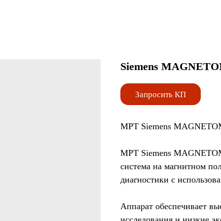
Siemens MAGNETOM E
Запросить КП
МРТ Siemens MAGNETOM E
МРТ Siemens MAGNETOM 
система на магнитном пол
диагностики с использова
Аппарат обеспечивает вы
исследования и низкие э