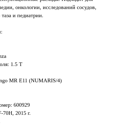
едии, онкологии, исследований сосудов,
таза и педиатрии.
:
nza
ля: 1.5 Т
syngo MR E11 (NUMARIS/4)
омер: 600929
-70H, 2015 г.
.