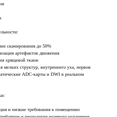
ия
а
льности:
ие сканирования до 50%
зация артефактов движения
ия хрящевой ткани
 мелких структур, внутреннего уха, нервов
оматические ADC-карты и DWI в реальном
ки:
ция и низкие требования к помещению
ребление и технология нулевого испарения