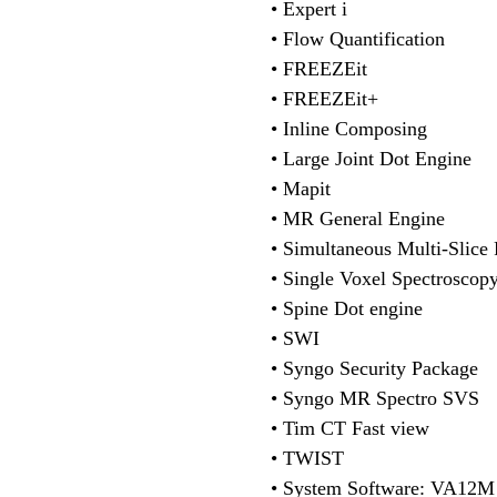
• Expert i
• Flow Quantification
• FREEZEit
• FREEZEit+
• Inline Composing
• Large Joint Dot Engine
• Mapit
• MR General Engine
• Simultaneous Multi-Slice
• Single Voxel Spectroscop
• Spine Dot engine
• SWI
• Syngo Security Package
• Syngo MR Spectro SVS
• Tim CT Fast view
• TWIST
• System Software: VA12M