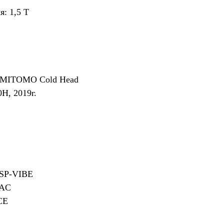
: 1,5 T
SUMITOMO Cold Head
Н, 2019г.
ASP-VIBE
MAC
CE