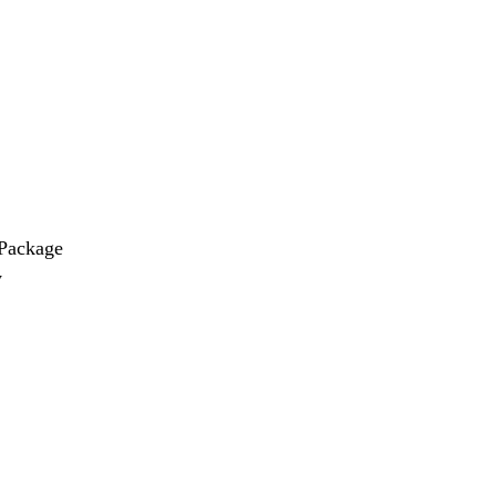
 Package
y