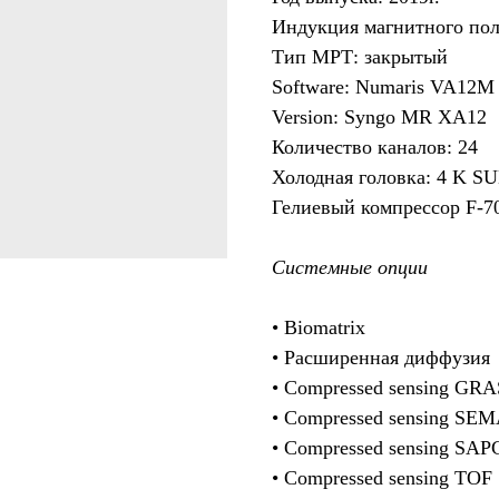
Индукция магнитного поля
Тип МРТ: закрытый
Software: Numaris VA12M
Version: Syngo MR XA12
Количество каналов: 24
Холодная головка: 4 K 
Гелиевый компрессор F-70
Системные опции
• Biomatrix
• Расширенная диффузия
• Compressed sensing GR
• Compressed sensing SE
• Compressed sensing SAP
• Compressed sensing TOF