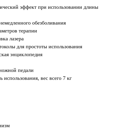
ический эффект при использовании длины
немедленного обезболивания
аметров терапии
вка лазера
токолы для простоты использования
еская энциклопедия
ножной педали
ь использования, вес всего 7 кг
низм