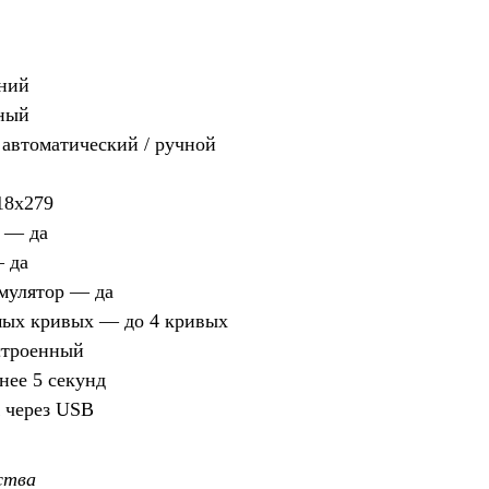
дний
ный
автоматический / ручной
18х279
 — да
 да
мулятор — да
мых кривых — до 4 кривых
строенный
нее 5 секунд
 через USB
ства